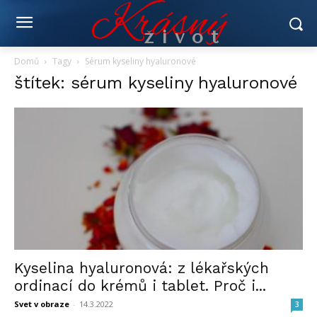
Krásný
život
Domů
Tagy
Sérum kyseliny hyaluronové
štítek: sérum kyseliny hyaluronové
Kyselina hyaluronová: z lékařských
ordinací do krémů i tablet. Proč i...
Svet v obraze
-
14.3.2022
3