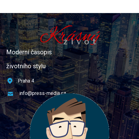
Krásný
život
Moderní časopis
životního stylu
Praha 4
info@press-media.cz